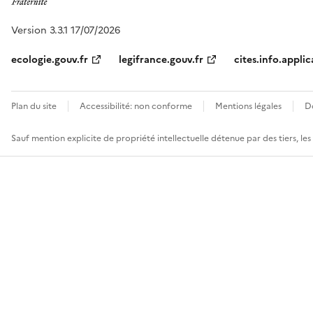
Version 3.3.1 17/07/2026
ecologie.gouv.fr
legifrance.gouv.fr
cites.info.applic
Plan du site
Accessibilité: non conforme
Mentions légales
D
Sauf mention explicite de propriété intellectuelle détenue par des tiers, le