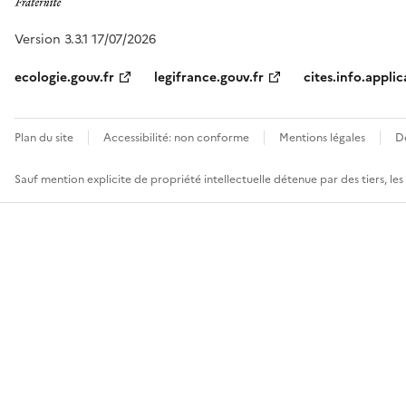
Version 3.3.1 17/07/2026
ecologie.gouv.fr
legifrance.gouv.fr
cites.info.applic
Plan du site
Accessibilité: non conforme
Mentions légales
D
Sauf mention explicite de propriété intellectuelle détenue par des tiers, le