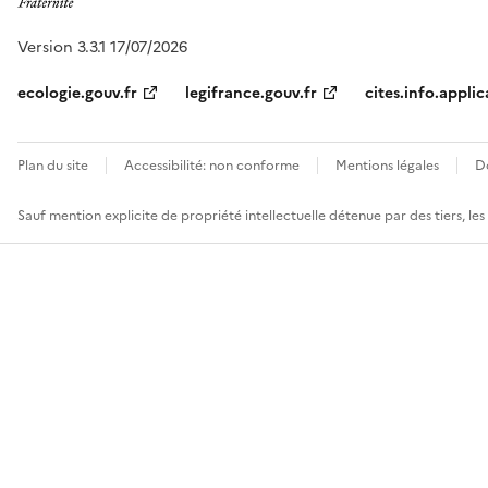
Version 3.3.1 17/07/2026
ecologie.gouv.fr
legifrance.gouv.fr
cites.info.applic
Plan du site
Accessibilité: non conforme
Mentions légales
D
Sauf mention explicite de propriété intellectuelle détenue par des tiers, le