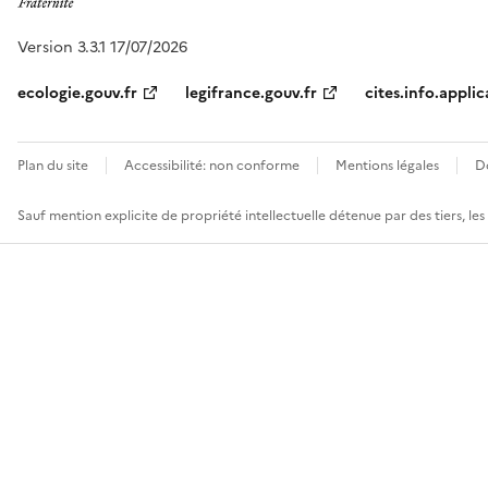
Version 3.3.1 17/07/2026
ecologie.gouv.fr
legifrance.gouv.fr
cites.info.applic
Plan du site
Accessibilité: non conforme
Mentions légales
D
Sauf mention explicite de propriété intellectuelle détenue par des tiers, le