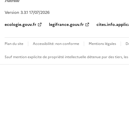
Version 3.3.1 17/07/2026
ecologie.gouv.fr
legifrance.gouv.fr
cites.info.applic
Plan du site
Accessibilité: non conforme
Mentions légales
D
Sauf mention explicite de propriété intellectuelle détenue par des tiers, le