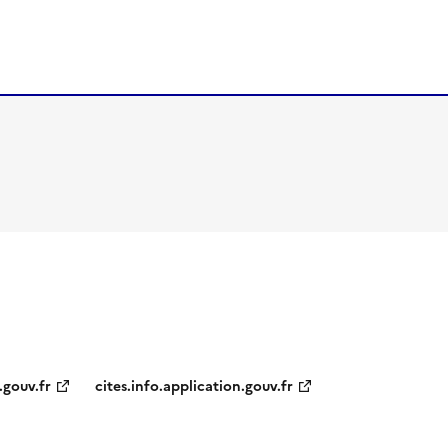
.gouv.fr
cites.info.application.gouv.fr