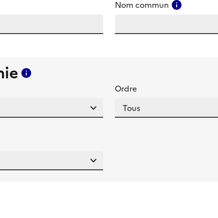
amp
Consulter
Nom commun
mie
Consulter l'aide pour ce champ
Ordre