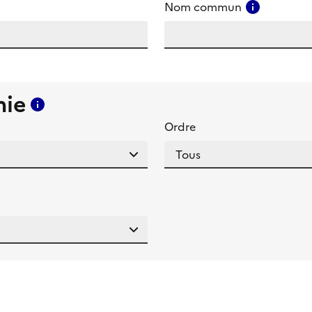
amp
Consulter
Nom commun
mie
Consulter l'aide pour ce champ
Ordre