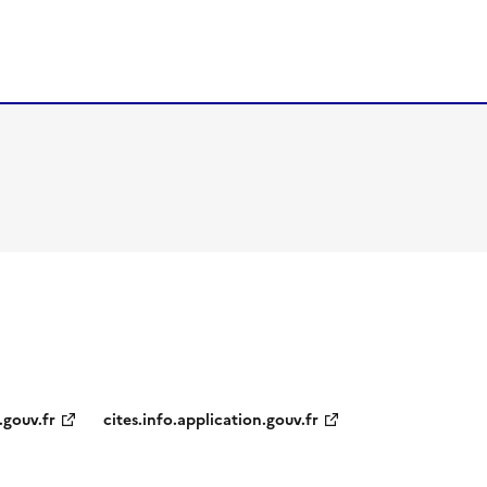
.gouv.fr
cites.info.application.gouv.fr