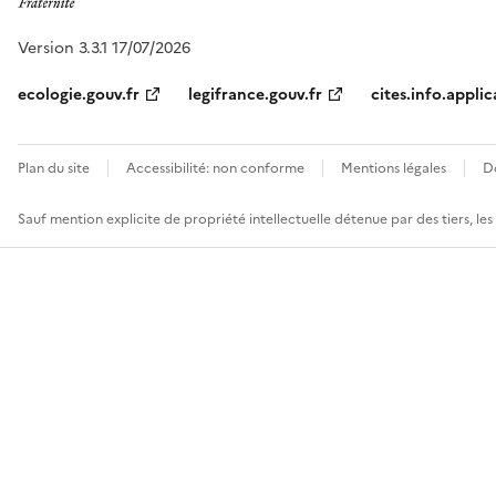
Version 3.3.1 17/07/2026
ecologie.gouv.fr
legifrance.gouv.fr
cites.info.applic
Plan du site
Accessibilité: non conforme
Mentions légales
D
Sauf mention explicite de propriété intellectuelle détenue par des tiers, le