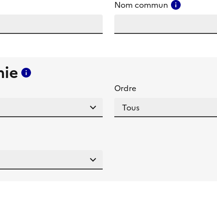
amp
Consulter
Nom commun
mie
Consulter l'aide pour ce champ
Ordre