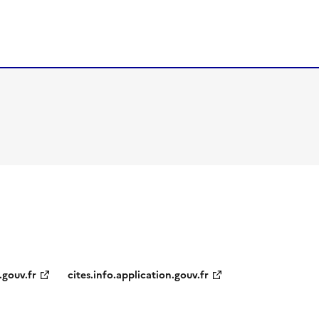
.gouv.fr
cites.info.application.gouv.fr