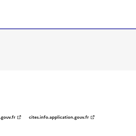
.gouv.fr
cites.info.application.gouv.fr