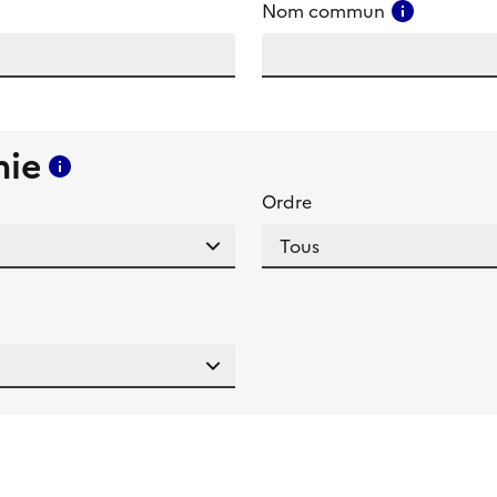
amp
Consulter
Nom commun
mie
Consulter l'aide pour ce champ
Ordre