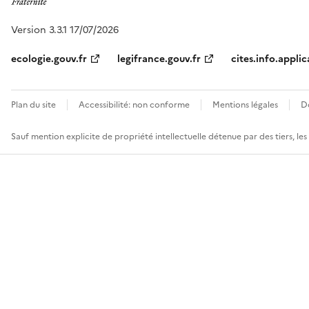
Version 3.3.1 17/07/2026
ecologie.gouv.fr
legifrance.gouv.fr
cites.info.applic
Plan du site
Accessibilité: non conforme
Mentions légales
D
Sauf mention explicite de propriété intellectuelle détenue par des tiers, le