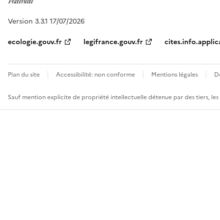
Version 3.3.1 17/07/2026
ecologie.gouv.fr
legifrance.gouv.fr
cites.info.applic
Plan du site
Accessibilité: non conforme
Mentions légales
D
Sauf mention explicite de propriété intellectuelle détenue par des tiers, le