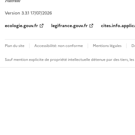
Version 3.3.1 17/07/2026
ecologie.gouv.fr
legifrance.gouv.fr
cites.info.applic
Plan du site
Accessibilité: non conforme
Mentions légales
D
Sauf mention explicite de propriété intellectuelle détenue par des tiers, le