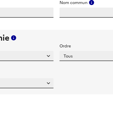
amp
Consulter
Nom commun
mie
Consulter l'aide pour ce champ
Ordre