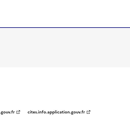
.gouv.fr
cites.info.application.gouv.fr