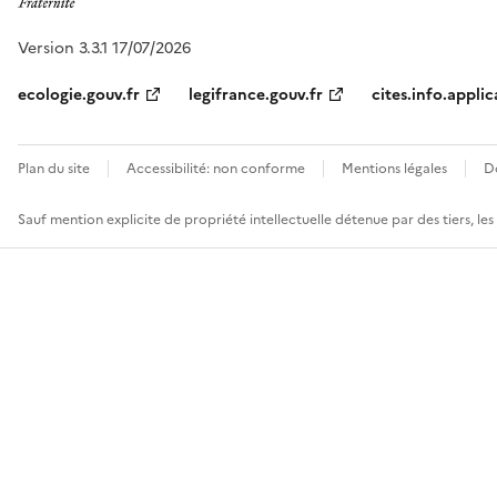
Version 3.3.1 17/07/2026
ecologie.gouv.fr
legifrance.gouv.fr
cites.info.applic
Plan du site
Accessibilité: non conforme
Mentions légales
D
Sauf mention explicite de propriété intellectuelle détenue par des tiers, le