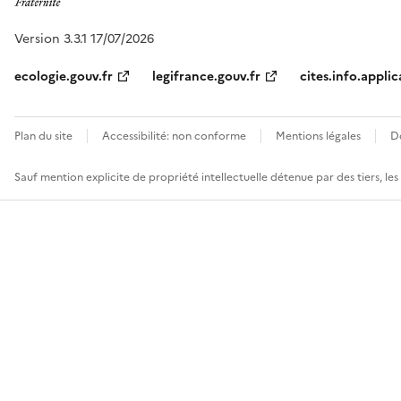
Version 3.3.1 17/07/2026
ecologie.gouv.fr
legifrance.gouv.fr
cites.info.applic
Plan du site
Accessibilité: non conforme
Mentions légales
D
Sauf mention explicite de propriété intellectuelle détenue par des tiers, le