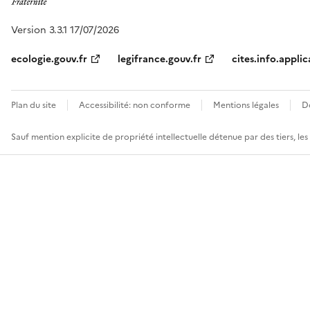
Version 3.3.1 17/07/2026
ecologie.gouv.fr
legifrance.gouv.fr
cites.info.applic
Plan du site
Accessibilité: non conforme
Mentions légales
D
Sauf mention explicite de propriété intellectuelle détenue par des tiers, le