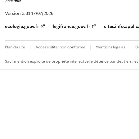
Version 3.3.1 17/07/2026
ecologie.gouv.fr
legifrance.gouv.fr
cites.info.applic
Plan du site
Accessibilité: non conforme
Mentions légales
D
Sauf mention explicite de propriété intellectuelle détenue par des tiers, le