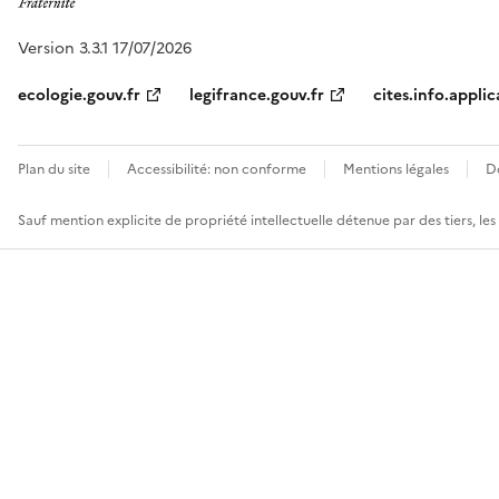
Version 3.3.1 17/07/2026
ecologie.gouv.fr
legifrance.gouv.fr
cites.info.applic
Plan du site
Accessibilité: non conforme
Mentions légales
D
Sauf mention explicite de propriété intellectuelle détenue par des tiers, le