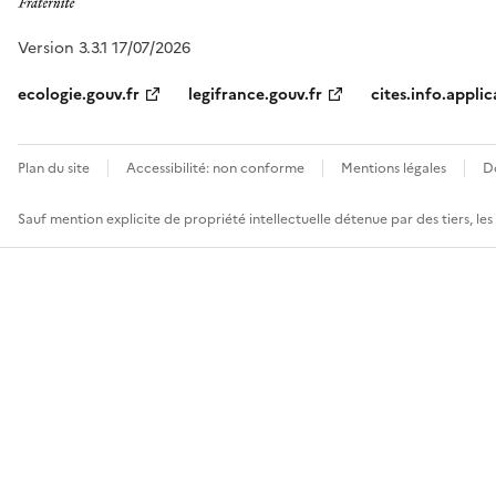
Version 3.3.1 17/07/2026
ecologie.gouv.fr
legifrance.gouv.fr
cites.info.applic
Plan du site
Accessibilité: non conforme
Mentions légales
D
Sauf mention explicite de propriété intellectuelle détenue par des tiers, le