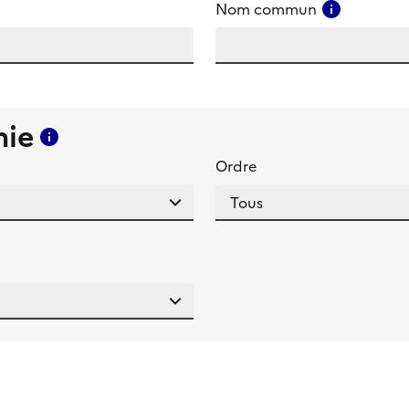
amp
Consulter
Nom commun
mie
Consulter l'aide pour ce champ
Ordre