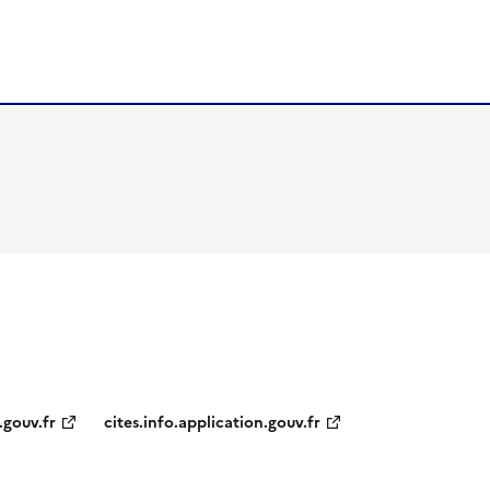
.gouv.fr
cites.info.application.gouv.fr