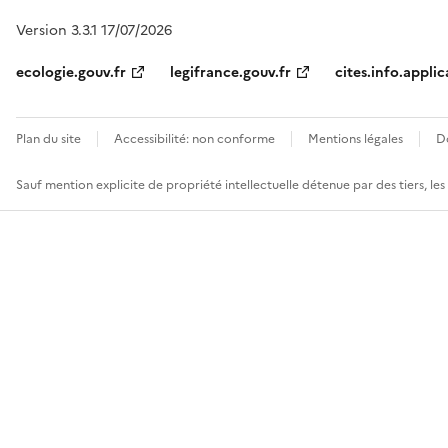
Version 3.3.1 17/07/2026
ecologie.gouv.fr
legifrance.gouv.fr
cites.info.applic
Plan du site
Accessibilité: non conforme
Mentions légales
D
Sauf mention explicite de propriété intellectuelle détenue par des tiers, le