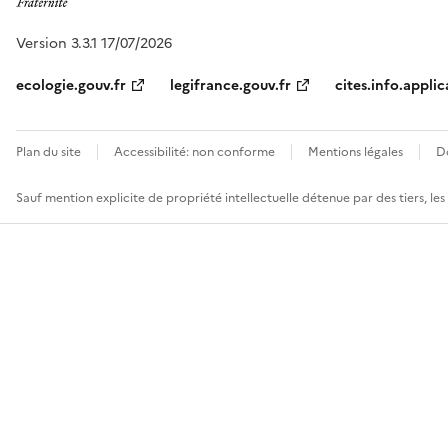
Version 3.3.1 17/07/2026
ecologie.gouv.fr
legifrance.gouv.fr
cites.info.applic
Plan du site
Accessibilité: non conforme
Mentions légales
D
Sauf mention explicite de propriété intellectuelle détenue par des tiers, le