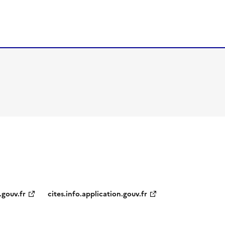
.gouv.fr
cites.info.application.gouv.fr