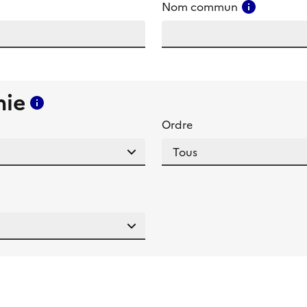
amp
Consulter
Nom commun
mie
Consulter l'aide pour ce champ
Ordre