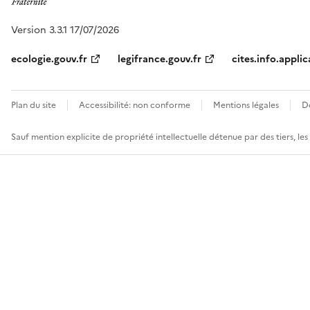
Version 3.3.1 17/07/2026
ecologie.gouv.fr
legifrance.gouv.fr
cites.info.applic
Plan du site
Accessibilité: non conforme
Mentions légales
D
Sauf mention explicite de propriété intellectuelle détenue par des tiers, le