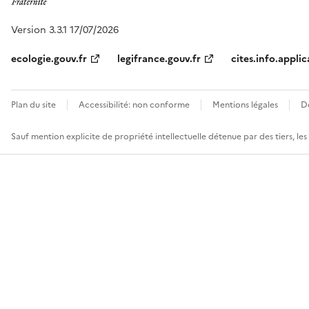
Version 3.3.1 17/07/2026
ecologie.gouv.fr
legifrance.gouv.fr
cites.info.applic
Plan du site
Accessibilité: non conforme
Mentions légales
D
Sauf mention explicite de propriété intellectuelle détenue par des tiers, le