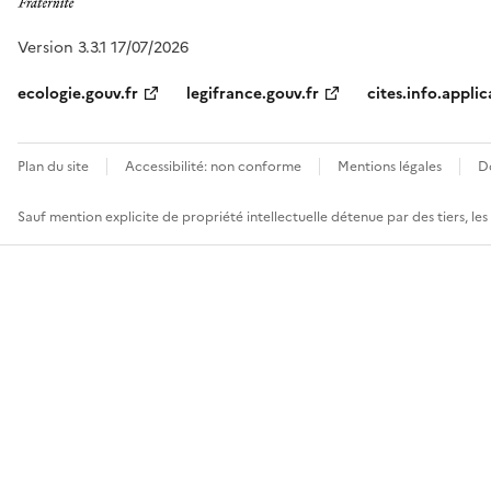
Version 3.3.1 17/07/2026
ecologie.gouv.fr
legifrance.gouv.fr
cites.info.applic
Plan du site
Accessibilité: non conforme
Mentions légales
D
Sauf mention explicite de propriété intellectuelle détenue par des tiers, le