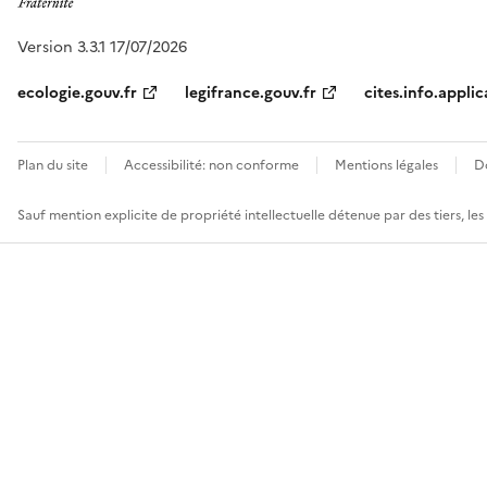
Version 3.3.1 17/07/2026
ecologie.gouv.fr
legifrance.gouv.fr
cites.info.applic
Plan du site
Accessibilité: non conforme
Mentions légales
D
Sauf mention explicite de propriété intellectuelle détenue par des tiers, le