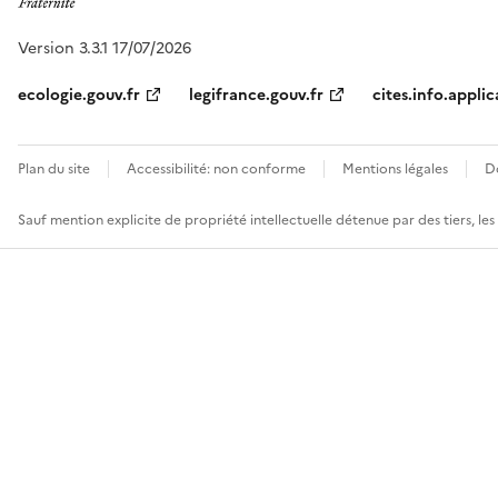
Version 3.3.1 17/07/2026
ecologie.gouv.fr
legifrance.gouv.fr
cites.info.applic
Plan du site
Accessibilité: non conforme
Mentions légales
D
Sauf mention explicite de propriété intellectuelle détenue par des tiers, le