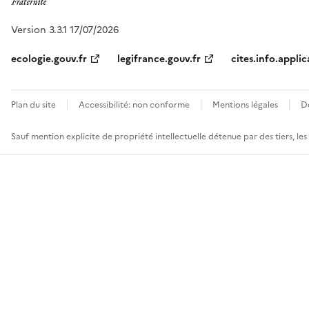
Version 3.3.1 17/07/2026
ecologie.gouv.fr
legifrance.gouv.fr
cites.info.applic
Plan du site
Accessibilité: non conforme
Mentions légales
D
Sauf mention explicite de propriété intellectuelle détenue par des tiers, le