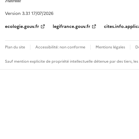
Version 3.3.1 17/07/2026
ecologie.gouv.fr
legifrance.gouv.fr
cites.info.applic
Plan du site
Accessibilité: non conforme
Mentions légales
D
Sauf mention explicite de propriété intellectuelle détenue par des tiers, le