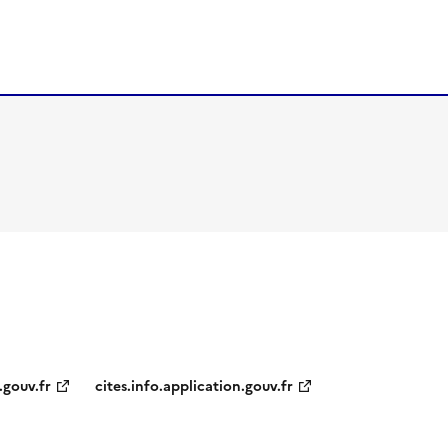
.gouv.fr
cites.info.application.gouv.fr