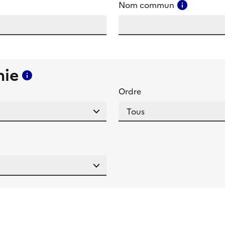
amp
Consulter
Nom commun
mie
Consulter l'aide pour ce champ
Ordre