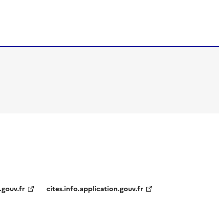
.gouv.fr
cites.info.application.gouv.fr