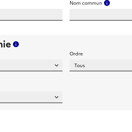
amp
Consulter
Nom commun
mie
Consulter l'aide pour ce champ
Ordre