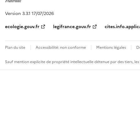
Version 3.3.1 17/07/2026
ecologie.gouv.fr
legifrance.gouv.fr
cites.info.applic
Plan du site
Accessibilité: non conforme
Mentions légales
D
Sauf mention explicite de propriété intellectuelle détenue par des tiers, le