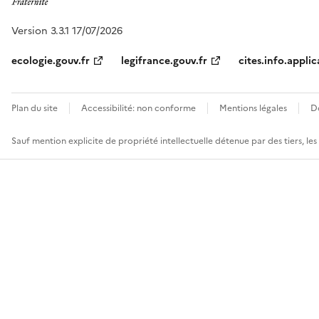
Version 3.3.1 17/07/2026
ecologie.gouv.fr
legifrance.gouv.fr
cites.info.applic
Plan du site
Accessibilité: non conforme
Mentions légales
D
Sauf mention explicite de propriété intellectuelle détenue par des tiers, le