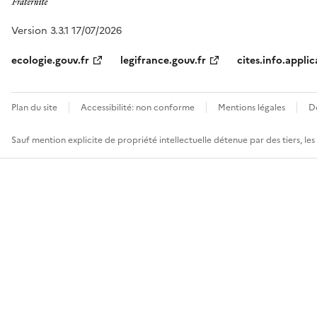
Version 3.3.1 17/07/2026
ecologie.gouv.fr
legifrance.gouv.fr
cites.info.applic
Plan du site
Accessibilité: non conforme
Mentions légales
D
Sauf mention explicite de propriété intellectuelle détenue par des tiers, le