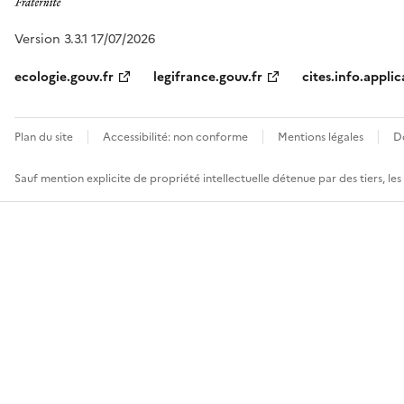
Version 3.3.1 17/07/2026
ecologie.gouv.fr
legifrance.gouv.fr
cites.info.applic
Plan du site
Accessibilité: non conforme
Mentions légales
D
Sauf mention explicite de propriété intellectuelle détenue par des tiers, le