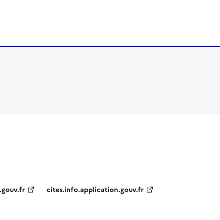
.gouv.fr
cites.info.application.gouv.fr