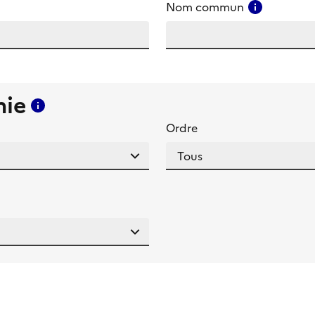
amp
Consulter
Nom commun
mie
Consulter l'aide pour ce champ
Ordre