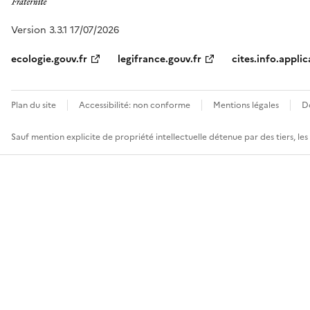
Version 3.3.1 17/07/2026
ecologie.gouv.fr
legifrance.gouv.fr
cites.info.applic
Plan du site
Accessibilité: non conforme
Mentions légales
D
Sauf mention explicite de propriété intellectuelle détenue par des tiers, le