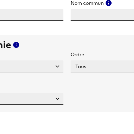
amp
Consulter
Nom commun
mie
Consulter l'aide pour ce champ
Ordre