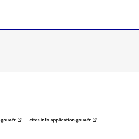
.gouv.fr
cites.info.application.gouv.fr