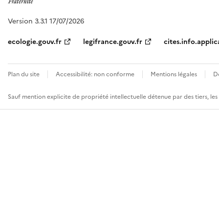
Version 3.3.1 17/07/2026
ecologie.gouv.fr
legifrance.gouv.fr
cites.info.applic
Plan du site
Accessibilité: non conforme
Mentions légales
D
Sauf mention explicite de propriété intellectuelle détenue par des tiers, le