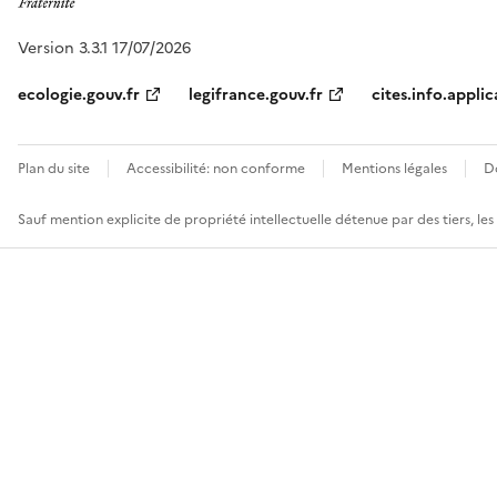
Version 3.3.1 17/07/2026
ecologie.gouv.fr
legifrance.gouv.fr
cites.info.applic
Plan du site
Accessibilité: non conforme
Mentions légales
D
Sauf mention explicite de propriété intellectuelle détenue par des tiers, le