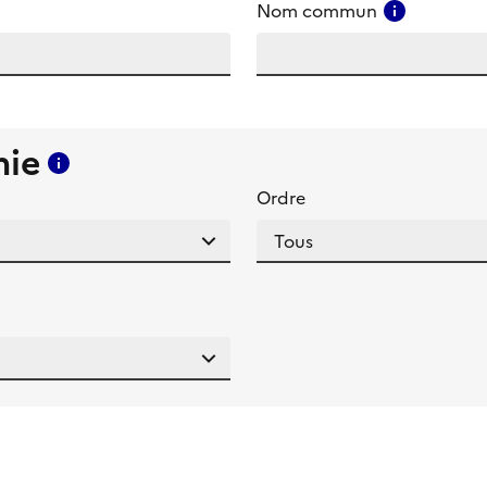
amp
Consulter
Nom commun
mie
Consulter l'aide pour ce champ
Ordre