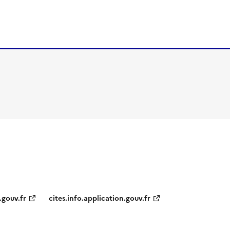
.gouv.fr
cites.info.application.gouv.fr