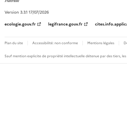
Version 3.3.1 17/07/2026
ecologie.gouv.fr
legifrance.gouv.fr
cites.info.applic
Plan du site
Accessibilité: non conforme
Mentions légales
D
Sauf mention explicite de propriété intellectuelle détenue par des tiers, le