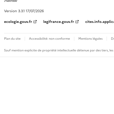
Version 3.3.1 17/07/2026
ecologie.gouv.fr
legifrance.gouv.fr
cites.info.applic
Plan du site
Accessibilité: non conforme
Mentions légales
D
Sauf mention explicite de propriété intellectuelle détenue par des tiers, le