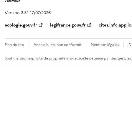
Version 3.3.1 17/07/2026
ecologie.gouv.fr
legifrance.gouv.fr
cites.info.applic
Plan du site
Accessibilité: non conforme
Mentions légales
D
Sauf mention explicite de propriété intellectuelle détenue par des tiers, le