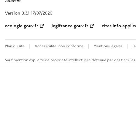
Version 3.3.1 17/07/2026
ecologie.gouv.fr
legifrance.gouv.fr
cites.info.applic
Plan du site
Accessibilité: non conforme
Mentions légales
D
Sauf mention explicite de propriété intellectuelle détenue par des tiers, le