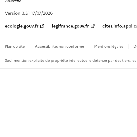
Version 3.3.1 17/07/2026
ecologie.gouv.fr
legifrance.gouv.fr
cites.info.applic
Plan du site
Accessibilité: non conforme
Mentions légales
D
Sauf mention explicite de propriété intellectuelle détenue par des tiers, le