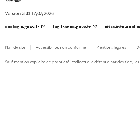
Version 3.3.1 17/07/2026
ecologie.gouv.fr
legifrance.gouv.fr
cites.info.applic
Plan du site
Accessibilité: non conforme
Mentions légales
D
Sauf mention explicite de propriété intellectuelle détenue par des tiers, le