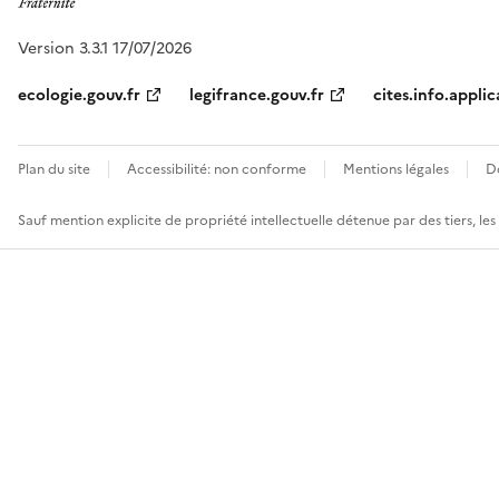
Version 3.3.1 17/07/2026
ecologie.gouv.fr
legifrance.gouv.fr
cites.info.applic
Plan du site
Accessibilité: non conforme
Mentions légales
D
Sauf mention explicite de propriété intellectuelle détenue par des tiers, le